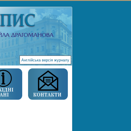
Англійська версія журналу