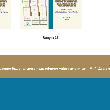
Випуск 36
асопис Національного педагогічного університету імені М. П. Драгом