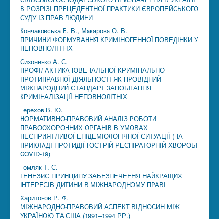
В РОЗРІЗІ ПРЕЦЕДЕНТНОЇ ПРАКТИКИ ЄВРОПЕЙСЬКОГО
СУДУ ІЗ ПРАВ ЛЮДИНИ
Кончаковська В. В., Макарова О. В.
ПРИЧИНИ ФОРМУВАННЯ КРИМІНОГЕННОЇ ПОВЕДІНКИ У
НЕПОВНОЛІТНІХ
Сизоненко А. С.
ПРОФІЛАКТИКА ЮВЕНАЛЬНОЇ КРИМІНАЛЬНО
ПРОТИПРАВНОЇ ДІЯЛЬНОСТІ ЯК ПРОВІДНИЙ
МІЖНАРОДНИЙ СТАНДАРТ ЗАПОБІГАННЯ
КРИМІНАЛІЗАЦІЇ НЕПОВНОЛІТНІХ
Терехов В. Ю.
НОРМАТИВНО-ПРАВОВИЙ АНАЛІЗ РОБОТИ
ПРАВООХОРОННИХ ОРГАНІВ В УМОВАХ
НЕСПРИЯТЛИВОЇ ЕПІДЕМІОЛОГІЧНОЇ СИТУАЦІЇ (НА
ПРИКЛАДІ ПРОТИДІЇ ГОСТРІЙ РЕСПІРАТОРНІЙ ХВОРОБІ
COVID-19)
Томляк Т. С.
ГЕНЕЗИС ПРИНЦИПУ ЗАБЕЗПЕЧЕННЯ НАЙКРАЩИХ
ІНТЕРЕСІВ ДИТИНИ В МІЖНАРОДНОМУ ПРАВІ
Харитонов Р. Ф.
МІЖНАРОДНО-ПРАВОВИЙ АСПЕКТ ВІДНОСИН МІЖ
УКРАЇНОЮ ТА США (1991–1994 РР.)