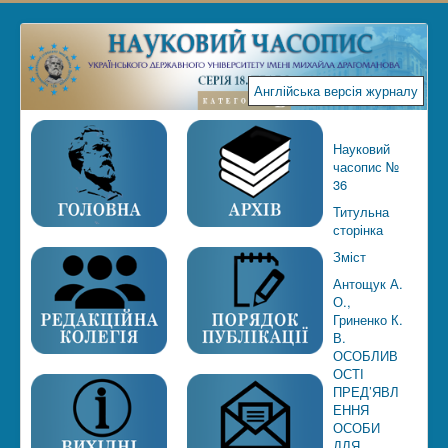
Англійська версія журналу
Науковий
часопис №
36
Титульна
сторінка
Зміст
Антощук А.
О.,
Гриненко К.
В.
ОСОБЛИВ
ОСТІ
ПРЕД’ЯВЛ
ЕННЯ
ОСОБИ
ДЛЯ