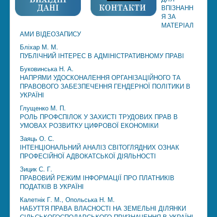
ВПІЗНАНН
Я ЗА
МАТЕРІАЛ
АМИ ВІДЕОЗАПИСУ
Бліхар М. М.
ПУБЛІЧНИЙ ІНТЕРЕС В АДМІНІСТРАТИВНОМУ ПРАВІ
Буковинська Н. А.
НАПРЯМИ УДОСКОНАЛЕННЯ ОРГАНІЗАЦІЙНОГО ТА
ПРАВОВОГО ЗАБЕЗПЕЧЕННЯ ГЕНДЕРНОЇ ПОЛІТИКИ В
УКРАЇНІ
Глущенко М. П.
РОЛЬ ПРОФСПІЛОК У ЗАХИСТІ ТРУДОВИХ ПРАВ В
УМОВАХ РОЗВИТКУ ЦИФРОВОЇ ЕКОНОМІКИ
Заяць О. С.
ІНТЕНЦІОНАЛЬНИЙ АНАЛІЗ СВІТОГЛЯДНИХ ОЗНАК
ПРОФЕСІЙНОЇ АДВОКАТСЬКОЇ ДІЯЛЬНОСТІ
Зицик С. Г.
ПРАВОВИЙ РЕЖИМ ІНФОРМАЦІЇ ПРО ПЛАТНИКІВ
ПОДАТКІВ В УКРАЇНІ
Калетнік Г. М., Опольська Н. М.
НАБУТТЯ ПРАВА ВЛАСНОСТІ НА ЗЕМЕЛЬНІ ДІЛЯНКИ
СІЛЬСЬКОГОСПОДАРСЬКОГО ПРИЗНАЧЕННЯ В УКРАЇНІ