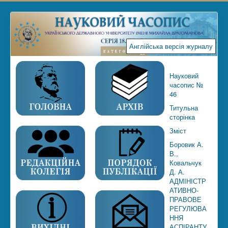
Англійська версія журналу
Науковий
часопис №
46
Титульна
сторінка
Зміст
Боровик А.
В.,
Ковальчук
Д. А.
АДМІНІСТР
АТИВНО-
ПРАВОВЕ
РЕГУЛЮВА
ННЯ
АСПІРАНТУ