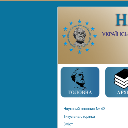
Науковий часопис № 42
Титульна сторінка
Зміст