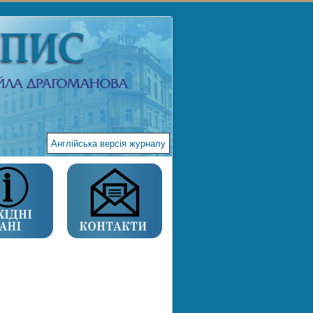
Англійська версія журналу