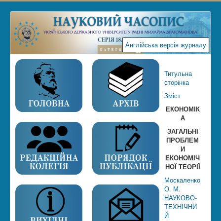
Англійська версія журналу
Титульна
сторінка
Зміст
ЕКОНОМІК
А
ЗАГАЛЬНІ
ПРОБЛЕМ
И
ЕКОНОМІЧ
НОЇ ТЕОРІЇ
Москаленко
О. М.
НАУКОВО-
ТЕХНІЧНИ
Й