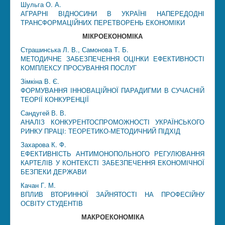
Шульга О. А.
АГРАРНІ ВІДНОСИНИ В УКРАЇНІ НАПЕРЕДОДНІ
ТРАНСФОРМАЦІЙНИХ ПЕРЕТВОРЕНЬ ЕКОНОМІКИ
МІКРОЕКОНОМІКА
Страшинська Л. В., Самонова Т. Б.
МЕТОДИЧНЕ ЗАБЕЗПЕЧЕННЯ ОЦІНКИ ЕФЕКТИВНОСТІ
КОМПЛЕКСУ ПРОСУВАННЯ ПОСЛУГ
Зімкіна В. Є.
ФОРМУВАННЯ ІННОВАЦІЙНОЇ ПАРАДИГМИ В СУЧАСНІЙ
ТЕОРІЇ КОНКУРЕНЦІЇ
Сандугей В. В.
АНАЛІЗ КОНКУРЕНТОСПРОМОЖНОСТІ УКРАЇНСЬКОГО
РИНКУ ПРАЦІ: ТЕОРЕТИКО-МЕТОДИЧНИЙ ПІДХІД
Захарова К. Ф.
ЕФЕКТИВНІСТЬ АНТИМОНОПОЛЬНОГО РЕГУЛЮВАННЯ
КАРТЕЛІВ У КОНТЕКСТІ ЗАБЕЗПЕЧЕННЯ ЕКОНОМІЧНОЇ
БЕЗПЕКИ ДЕРЖАВИ
Качан Г. М.
ВПЛИВ ВТОРИННОЇ ЗАЙНЯТОСТІ НА ПРОФЕСІЙНУ
ОСВІТУ СТУДЕНТІВ
МАКРОЕКОНОМІКА