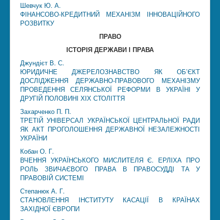
Шевчук Ю. А.
ФІНАНСОВО-КРЕДИТНИЙ МЕХАНІЗМ ІННОВАЦІЙНОГО
РОЗВИТКУ
ПРАВО
ІСТОРІЯ ДЕРЖАВИ І ПРАВА
Джундієт В. С.
ЮРИДИЧНЕ ДЖЕРЕЛОЗНАВСТВО ЯК ОБ’ЄКТ
ДОСЛІДЖЕННЯ ДЕРЖАВНО-ПРАВОВОГО МЕХАНІЗМУ
ПРОВЕДЕННЯ СЕЛЯНСЬКОЇ РЕФОРМИ В УКРАЇНІ У
ДРУГІЙ ПОЛОВИНІ ХІХ СТОЛІТТЯ
Захарченко П. П.
ТРЕТІЙ УНІВЕРСАЛ УКРАЇНСЬКОЇ ЦЕНТРАЛЬНОЇ РАДИ
ЯК АКТ ПРОГОЛОШЕННЯ ДЕРЖАВНОЇ НЕЗАЛЕЖНОСТІ
УКРАЇНИ
Кобан О. Г.
ВЧЕННЯ УКРАЇНСЬКОГО МИСЛИТЕЛЯ Є. ЕРЛІХА ПРО
РОЛЬ ЗВИЧАЄВОГО ПРАВА В ПРАВОСУДДІ ТА У
ПРАВОВІЙ СИСТЕМІ
Степанюк А. Г.
СТАНОВЛЕННЯ ІНСТИТУТУ КАСАЦІЇ В КРАЇНАХ
ЗАХІДНОЇ ЄВРОПИ