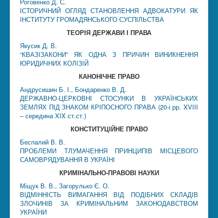
Роговенко Д. С.
ІСТОРИЧНИЙ ОГЛЯД СТАНОВЛЕННЯ АДВОКАТУРИ ЯК
ІНСТИТУТУ ГРОМАДЯНСЬКОГО СУСПІЛЬСТВА
ТЕОРІЯ ДЕРЖАВИ І ПРАВА
Якусик Д. В.
“КВАЗІЗАКОНИ” ЯК ОДНА З ПРИЧИН ВИНИКНЕННЯ
ЮРИДИЧНИХ КОЛІЗІЙ
КАНОНІЧНЕ ПРАВО
Андрусишин Б. І., Бондаренко В. Д.
ДЕРЖАВНО-ЦЕРКОВНІ СТОСУНКИ В УКРАЇНСЬКИХ
ЗЕМЛЯХ ПІД ЗНАКОМ КРІПОСНОГО ПРАВА (20-і рр. XVIII
– середина XIX ст.ст.)
КОНСТИТУЦІЙНЕ ПРАВО
Беспалий В. В.
ПРОБЛЕМИ ТЛУМАЧЕННЯ ПРИНЦИПІВ МІСЦЕВОГО
САМОВРЯДУВАННЯ В УКРАЇНІ
КРИМІНАЛЬНО-ПРАВОВІ НАУКИ
Міщук В. В., Загорулько Є. О.
ВІДМІННІСТЬ ВИМАГАННЯ ВІД ПОДІБНИХ СКЛАДІВ
ЗЛОЧИНІВ ЗА КРИМІНАЛЬНИМ ЗАКОНОДАВСТВОМ
УКРАЇНИ