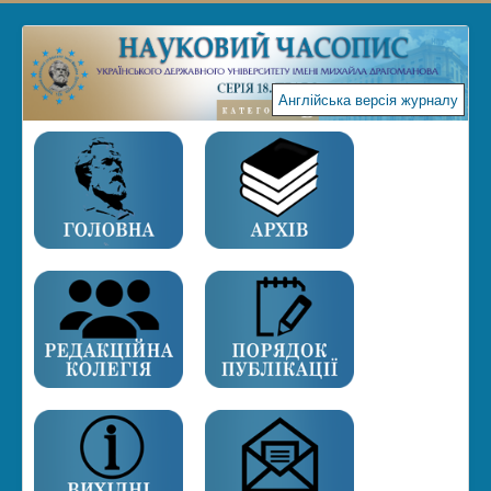
Англійська версія журналу